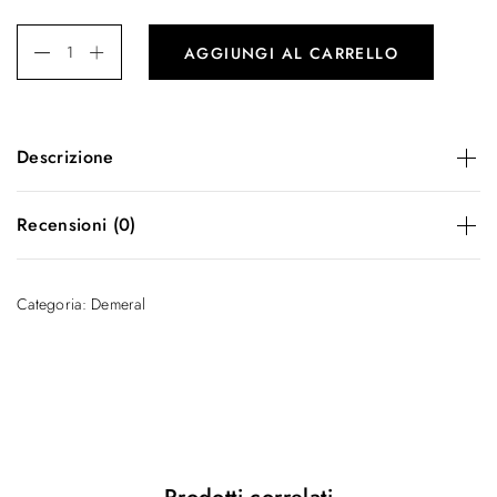
AGGIUNGI AL CARRELLO
Descrizione
Crema nutriente per capelli medio-spessì.
Recensioni (0)
There are no reviews yet.
Categoria:
Demeral
Be the first to review “Crema nutriente”
Il tuo indirizzo email non sarà pubblicato.
I campi obbligatori sono contrassegnati
*
Your rating
*