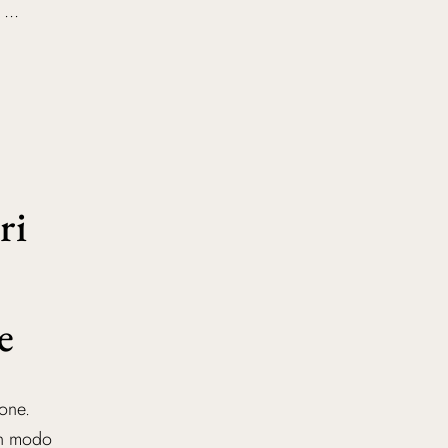
...
ri
e
one.
in modo