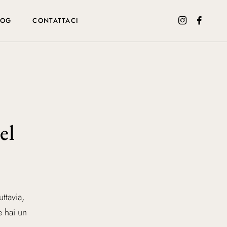
LOG
CONTATTACI
el
ttavia,
e hai un