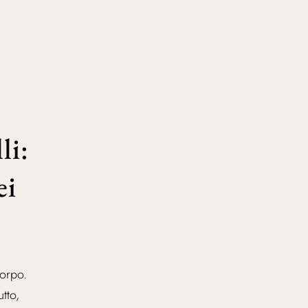
li:
ei
corpo.
tto,