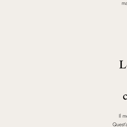
ma
L
Il 
Quest’