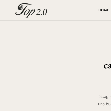
HOME
c
Scegli
una buo