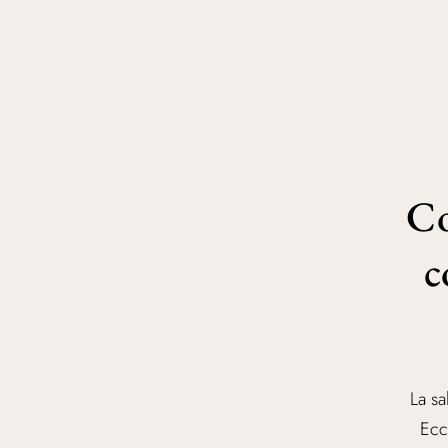
Co
c
La sa
Ecc